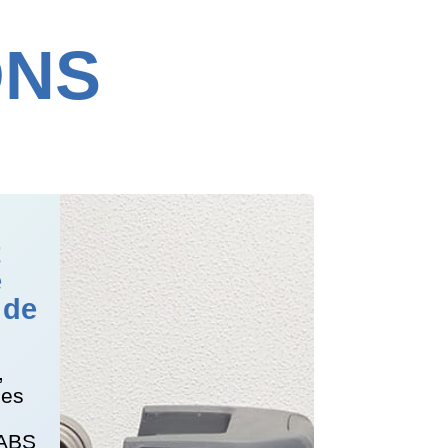
ONS
t
e
 de
,
les
EABS