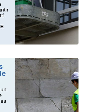
s
ntir
té.
DE
s
de
 un
e
ies