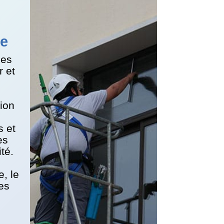
le
des
r et
ion
s et
es
té.
e, le
es