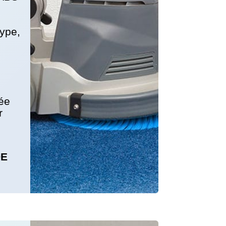
ype,
rée
r
DE