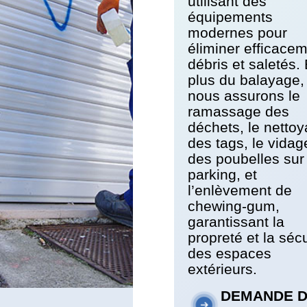
utilisant des
équipements
modernes pour
éliminer efficace
débris et saletés.
plus du balayage,
nous assurons le
ramassage des
déchets, le netto
des tags, le vidag
des poubelles sur
parking, et
l’enlèvement de
chewing-gum,
garantissant la
propreté et la sécu
des espaces
extérieurs.
DEMANDE 