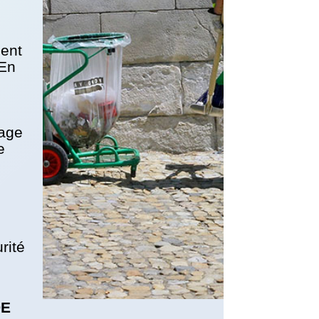
ment
 En
yage
e
rité
DE